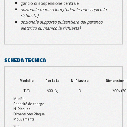
gancio di sospensione centrale
opzionale manico longitudinale telescopico (a
richiesta)
opzionale supporto pulsantiera del paranco
elettrico su manico (a richiesta)
SCHEDA TECNICA
Modello
Portata
N. Piastre
Dimensioni 
TV3
500 Kg
3
700×120
Modèle
Capacité de charge
N. Plaques
Dimensions Plaque
Mouvements