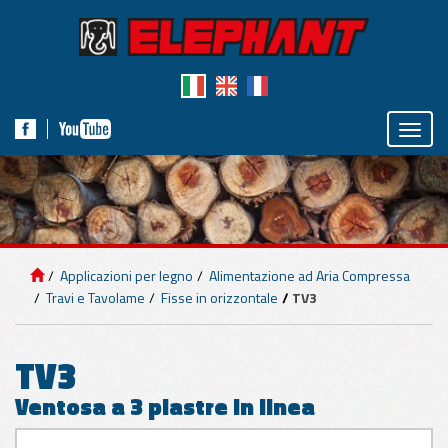
Toggle
naviga
IMPIANTI DI
SOLLEVAMENTO
Applicazioni per legno
Alimentazione ad Aria Compressa
APPLICAZIONI
Travi e Tavolame
Fisse in orizzontale
TV3
PER PANNELLI
TV3
APPLICAZIONI
Ventosa a 3 piastre in linea
PER MARMO E
CEMENTO