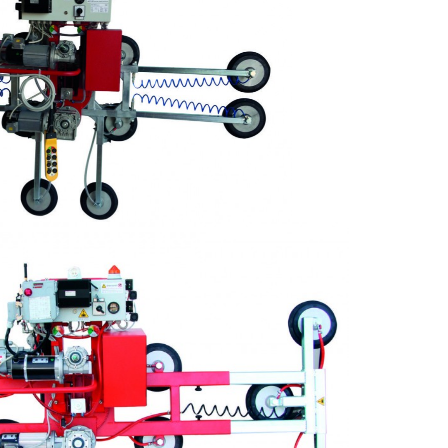
tore
e per lastre
PVL