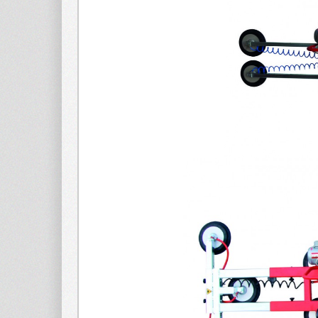
APPLICAZIONI
Scarica
PER LAMIERA
Scaricator
APPLICAZIONI
PER LEGNO
Pinze
P/PB