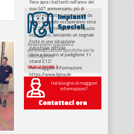
fiera apra i battenti nell’anno del
suo 50° anniversario, più di
Impianti
1.200 espositori provenienti da
tutto il mondo occuperanno circa
Speciali
112.000 metri quadrati di spazio
espositivo, lanciando un segnale
forte in una situazione
Realizziamo soluzioni e
industriale difficile.
personalizzazioni specifiche per la
Vieni a trovarci al padiglione 11
tua esigenza
stand E12!
Per maggiori informazioni:
VAI ALLA PAGINA
https://www.ligna.de
Hai bisogno di maggiori
informazioni?
Contattaci ora