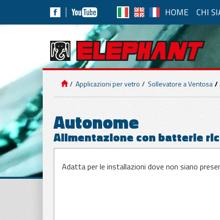
HOME
CHI S
APP
IMPIANTI DI
SOLLEVAMENTO
Solle
Applicazioni per vetro
Sollevatore a Ventosa
Ad Aria 
APPLICAZIONI
PER PANNELLI
Autonome
Alimentazione con batterie ric
APPLICAZIONI
PER MARMO E
Movim
CEMENTO
Movim
Adatta per le installazioni dove non siano prese
Autonom
APPLICAZIONI
PER VETRO