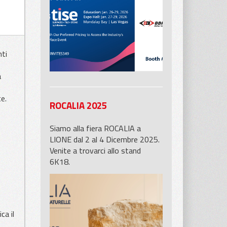
allo stand 5601 di BB Industries
potrete trovare i nostri prodotti
nti
a
e.
ROCALIA 2025
Siamo alla fiera ROCALIA a
LIONE dal 2 al 4 Dicembre 2025.
Venite a trovarci allo stand
6K18.
ca il