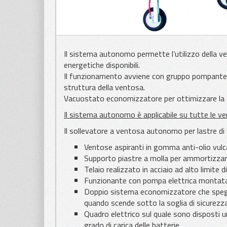
Il sistema autonomo permette l’utilizzo della v
energetiche disponibili.
Il funzionamento avviene con gruppo pompante el
struttura della ventosa.
Vacuostato economizzatore per ottimizzare la dur
Il sistema autonomo è applicabile su tutte le v
Il sollevatore a ventosa autonomo per lastre d
Ventose aspiranti in gomma anti-olio vulc
Supporto piastre a molla per ammortizzare 
Telaio realizzato in acciaio ad alto limite
Funzionante con pompa elettrica montata su
Doppio sistema economizzatore che spegne
quando scende sotto la soglia di sicurez
Quadro elettrico sul quale sono disposti u
grado di carica delle batterie