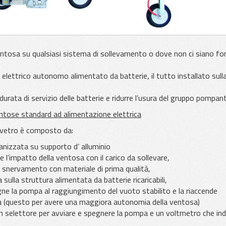
entosa su qualsiasi sistema di sollevamento o dove non ci siano fo
ettrico autonomo alimentato da batterie, il tutto installato sull
ata di servizio delle batterie e ridurre l’usura del gruppo pompant
entose standard ad alimentazione elettrica
i vetro è composto da:
anizzata su supporto d’ alluminio
l’impatto della ventosa con il carico da sollevare,
 di snervamento con materiale di prima qualità,
lla struttura alimentata da batterie ricaricabili,
 la pompa al raggiungimento del vuoto stabilito e la riaccende
za (questo per avere una maggiora autonomia della ventosa)
n selettore per avviare e spegnere la pompa e un voltmetro che indi