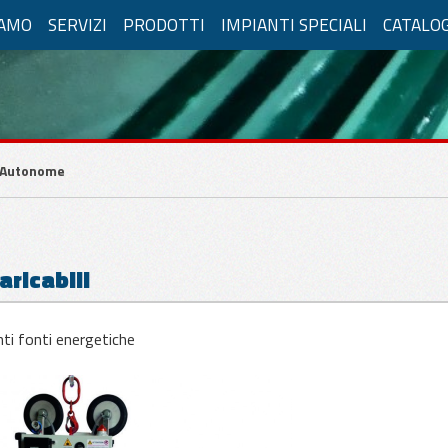
IAMO
SERVIZI
PRODOTTI
IMPIANTI SPECIALI
CATALO
LICAZIONI PER VETRO
vatore a Ventosa
Autonome
Compressa
Alimentazione Elettrica
Fisse
aricabili
enti Manuali
Movimenti Manuali
enti pneumatici
Movimenti Elettrici
nti fonti energetiche
e
Vetri curvi