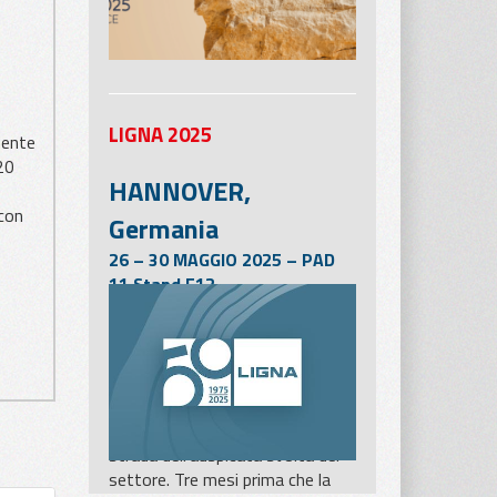
LIGNA 2025
mente
20
HANNOVER,
 con
Germania
26 – 30 MAGGIO 2025 – PAD
11 Stand E12
La LIGNA di Hannover, che si
terrà dal 26 al 30 maggio 2025,
sarà una delle pietre miliari più
importanti per l’industria della
lavorazione e della
trasformazione del legno, sulla
strada dell’auspicata svolta del
settore. Tre mesi prima che la