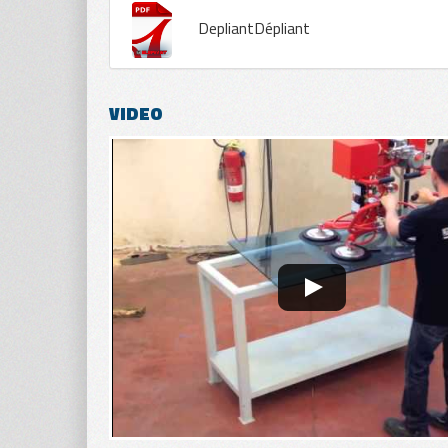
DepliantDépliant
VIDEO