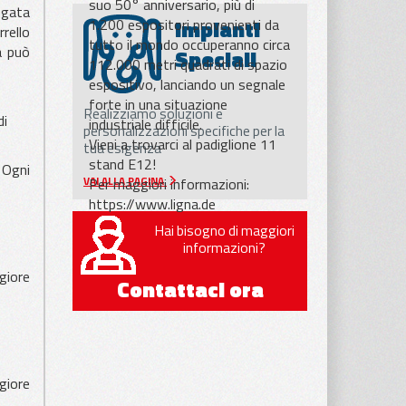
suo 50° anniversario, più di
egata
Impianti
1.200 espositori provenienti da
rello
tutto il mondo occuperanno circa
a può
Speciali
112.000 metri quadrati di spazio
espositivo, lanciando un segnale
forte in una situazione
Realizziamo soluzioni e
di
industriale difficile.
personalizzazioni specifiche per la
Vieni a trovarci al padiglione 11
tua esigenza
stand E12!
. Ogni
Per maggiori informazioni:
VAI ALLA PAGINA
https://www.ligna.de
Hai bisogno di maggiori
informazioni?
giore
Contattaci ora
giore