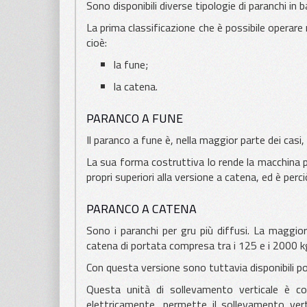
Sono disponibili diverse tipologie di paranchi in
La prima classificazione che è possibile operare
APPLICAZIONI
cioè:
PER LAMIERA
la fune;
la catena.
APPLICAZIONI
PER LEGNO
PARANCO A FUNE
Il paranco a fune è, nella maggior parte dei casi,
La sua forma costruttiva lo rende la macchina pr
propri superiori alla versione a catena, ed è perci
PARANCO A CATENA
Sono i paranchi per gru più diffusi. La maggior 
catena di portata compresa tra i 125 e i 2000 k
Con questa versione sono tuttavia disponibili p
Questa unità di sollevamento verticale è c
elettricamente, permette il sollevamento vert