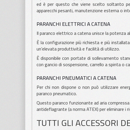
ed è per questo che viene scelto soltanto per
apparecchi pesanti, manutenzione esterna o inter
PARANCHI ELETTRICI A CATENA
Il paranco elettrico a catena unisce la potenza a
È la configurazione più richiesta e più installa
un’elevata produttività e facilità di utilizzo.
È disponibile con portate di sollevamento stan
con gancio di sospensione, carrello a spinta o car
PARANCHI PNEUMATICI A CATENA
Per chi non dispone o non può utilizzare energi
paranco pneumatico.
Questo paranco funzionante ad aria compressa g
antideflagrante (a norma ATEX) per eliminare i ri
TUTTI GLI ACCESSORI D