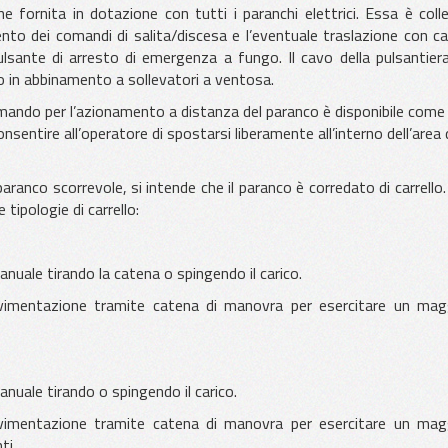
e fornita in dotazione con tutti i paranchi elettrici. Essa è coll
to dei comandi di salita/discesa e l’eventuale traslazione con car
ulsante di arresto di emergenza a fungo. Il cavo della pulsantier
o in abbinamento a sollevatori a ventosa.
comando per l’azionamento a distanza del paranco è disponibile come
sentire all’operatore di spostarsi liberamente all’interno dell’area 
paranco scorrevole, si intende che il paranco è corredato di carrello
tipologie di carrello:
le tirando la catena o spingendo il carico.
ntazione tramite catena di manovra per esercitare un mag
le tirando o spingendo il carico.
ntazione tramite catena di manovra per esercitare un mag
ti.