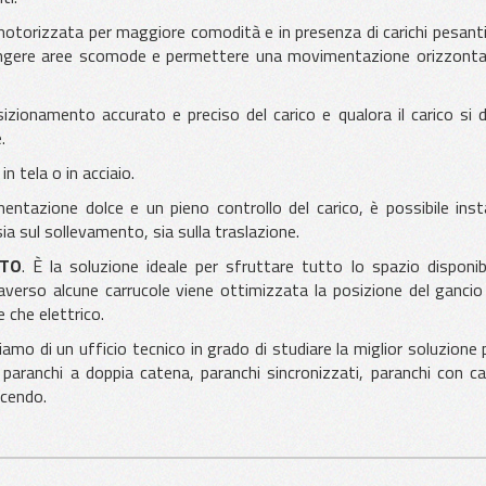
rizzata per maggiore comodità e in presenza di carichi pesanti
iungere aree scomode e permettere una movimentazione orizzonta
sizionamento accurato e preciso del carico e qualora il carico si 
.
 in tela o in acciaio.
ntazione dolce e un pieno controllo del carico, è possibile insta
sia sul sollevamento, sia sulla traslazione.
TTO
. È la soluzione ideale per sfruttare tutto lo spazio disponibi
averso alcune carrucole viene ottimizzata la posizione del gancio
e che elettrico.
amo di un ufficio tecnico in grado di studiare la miglior soluzione 
aranchi a doppia catena, paranchi sincronizzati, paranchi con car
icendo.