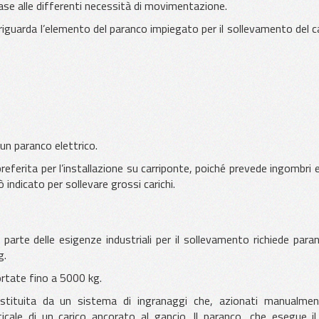
 base alle differenti necessità di movimentazione.
 riguarda l’elemento del paranco impiegato per il sollevamento del c
Gru a Ponte o Carroponte
Sollevatore a depressione
 un paranco elettrico.
eferita per l’installazione su carriponte, poiché prevede ingombri e
ò indicato per sollevare grossi carichi.
Paranchi per Gru
parte delle esigenze industriali per il sollevamento richiede paran
g.
ortate fino a 5000 kg.
ostituita da un sistema di ingranaggi che, azionati manualme
icale di un carico ancorato al gancio. Il paranco, che esegue il