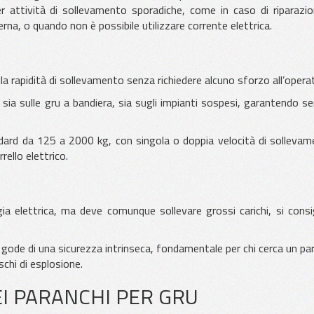
 attività di sollevamento sporadiche, come in caso di riparazio
na, o quando non è possibile utilizzare corrente elettrica.
lla rapidità di sollevamento senza richiedere alcuno sforzo all’opera
ta sia sulle gru a bandiera, sia sugli impianti sospesi, garantendo 
dard da 125 a 2000 kg, con singola o doppia velocità di sollevam
rello elettrico.
a elettrica, ma deve comunque sollevare grossi carichi, si consigl
ode di una sicurezza intrinseca, fondamentale per chi cerca un pa
schi di esplosione.
EI PARANCHI PER GRU