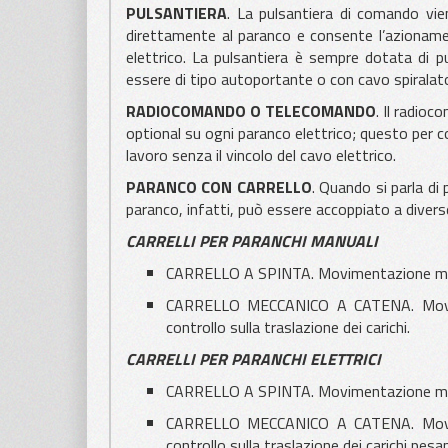
PULSANTIERA
. La pulsantiera di comando vien
direttamente al paranco e consente l’azionamen
elettrico. La pulsantiera è sempre dotata di p
essere di tipo autoportante o con cavo spiralat
RADIOCOMANDO O TELECOMANDO
. Il radio
optional su ogni paranco elettrico; questo per con
lavoro senza il vincolo del cavo elettrico.
PARANCO CON CARRELLO
. Quando si parla di 
paranco, infatti, può essere accoppiato a diverse 
CARRELLI PER PARANCHI MANUALI
CARRELLO A SPINTA. Movimentazione manua
CARRELLO MECCANICO A CATENA. Movime
controllo sulla traslazione dei carichi.
CARRELLI PER PARANCHI ELETTRICI
CARRELLO A SPINTA. Movimentazione manua
CARRELLO MECCANICO A CATENA. Movime
controllo sulla traslazione dei carichi pesan