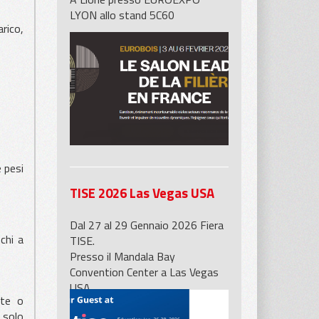
LYON allo stand 5C60
arico,
 pesi
TISE 2026 Las Vegas USA
Dal 27 al 29 Gennaio 2026 Fiera
chi a
TISE.
Presso il Mandala Bay
Convention Center a Las Vegas
USA
nte o
allo stand 5601 di BB Industries
 solo