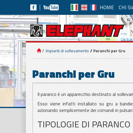
HOME
CHI S
IMP
IMPIANTI DI
SOLLEVAMENTO
Impianti di sollevamento
Paranchi per Gru
APPLICAZIONI
PER PANNELLI
Paranchi per Gru
APPLICAZIONI
PER MARMO E
Il paranco è un apparecchio destinato al solleva
CEMENTO
Esso viene infatti installato su gru a bandie
azionando semplicemente dei comandi in pulsant
APPLICAZIONI
TIPOLOGIE DI PARANCO
PER VETRO