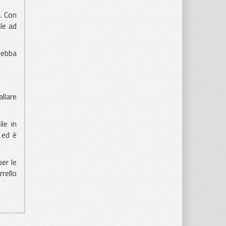
. Con
le ad
debba
llare
le in
 ed è
per le
rello