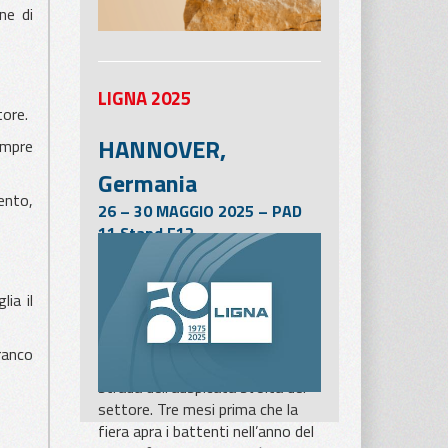
ne di
LIGNA 2025
tore.
HANNOVER,
sempre
Germania
ento,
26 – 30 MAGGIO 2025 – PAD
11 Stand E12
La LIGNA di Hannover, che si
terrà dal 26 al 30 maggio 2025,
sarà una delle pietre miliari più
ia il
importanti per l’industria della
lavorazione e della
ranco
trasformazione del legno, sulla
strada dell’auspicata svolta del
settore. Tre mesi prima che la
fiera apra i battenti nell’anno del