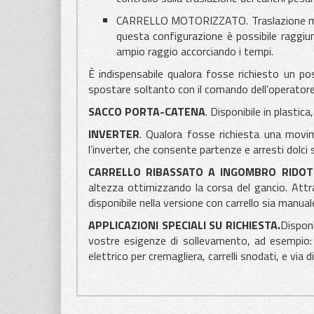
CARRELLO MOTORIZZATO. Traslazione moto
questa configurazione è possibile ragg
ampio raggio accorciando i tempi.
È indispensabile qualora fosse richiesto un po
spostare soltanto con il comando dell’operatore
SACCO PORTA-CATENA
. Disponibile in plastica,
INVERTER
. Qualora fosse richiesta una movime
l’inverter, che consente partenze e arresti dolci 
CARRELLO RIBASSATO A INGOMBRO RIDO
altezza ottimizzando la corsa del gancio. Attr
disponibile nella versione con carrello sia manual
APPLICAZIONI SPECIALI SU RICHIESTA.
Disponi
vostre esigenze di sollevamento, ad esempio: p
elettrico per cremagliera, carrelli snodati, e via d