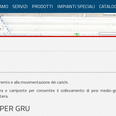
IAMO
SERVIZI
PRODOTTI
IMPIANTI SPECIALI
CATALO
IANTI DI SOLLEVAMENTO
Gru a Bandiera
Bilancini
mento e alla movimentazione dei carichi.
Gru a Portale
ra e carriponte per consentire il sollevamento di pesi medio-gr
iera.
 PER GRU
Impianti sospesi