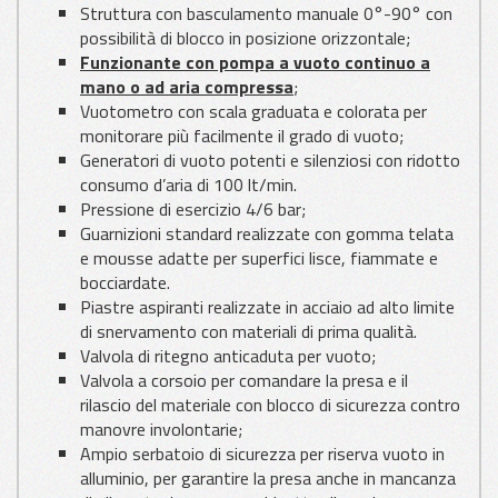
Struttura con basculamento manuale 0°-90° con
possibilità di blocco in posizione orizzontale;
Funzionante con pompa a vuoto continuo a
mano o ad aria compressa
;
Vuotometro con scala graduata e colorata per
monitorare più facilmente il grado di vuoto;
Generatori di vuoto potenti e silenziosi con ridotto
consumo d’aria di 100 lt/min.
Pressione di esercizio 4/6 bar;
Guarnizioni standard realizzate con gomma telata
e mousse adatte per superfici lisce, fiammate e
bocciardate.
Piastre aspiranti realizzate in acciaio ad alto limite
di snervamento con materiali di prima qualità.
Valvola di ritegno anticaduta per vuoto;
Valvola a corsoio per comandare la presa e il
rilascio del materiale con blocco di sicurezza contro
manovre involontarie;
Ampio serbatoio di sicurezza per riserva vuoto in
alluminio, per garantire la presa anche in mancanza