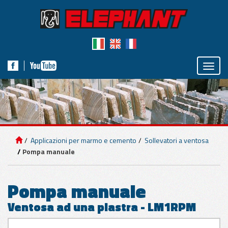
Toggle
naviga
IMPIANTI DI
SOLLEVAMENTO
Applicazioni per marmo e cemento
Sollevatori a ventosa
APPLICAZIONI
Pompa manuale
PER PANNELLI
Pompa manuale
APPLICAZIONI
Ventosa ad una piastra - LM1RPM
PER MARMO E
CEMENTO