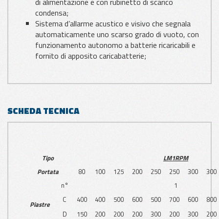
di alimentazione e con rubinetto di scarico
condensa;
Sistema d’allarme acustico e visivo che segnala
automaticamente uno scarso grado di vuoto, con
funzionamento autonomo a batterie ricaricabili e
fornito di apposito caricabatterie;
SCHEDA TECNICA
Tipo
LM1RPM
Portata
80
100
125
200
250
250
300
300
n°
1
C
400
400
500
600
500
700
600
800
Piastre
D
150
200
200
200
300
200
300
200