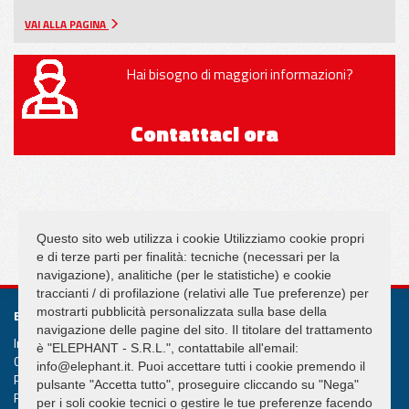
VAI ALLA PAGINA
Hai bisogno di maggiori informazioni?
Contattaci ora
SEGUICI SU
Questo sito web utilizza i cookie Utilizziamo cookie propri
e di terze parti per finalità: tecniche (necessari per la
navigazione), analitiche (per le statistiche) e cookie
traccianti / di profilazione (relativi alle Tue preferenze) per
mostrarti pubblicità personalizzata sulla base della
ELEPHANT S.R.L.
navigazione delle pagine del sito. Il titolare del trattamento
Impianti di sollevamento e movimentazione Gru Ventose
è "ELEPHANT - S.R.L.", contattabile all'email:
Cap. Soc. int. versato € 50.000,00
info@elephant.it. Puoi accettare tutti i cookie premendo il
Partita IVA 02013590407
pulsante "Accetta tutto", proseguire cliccando su "Nega"
R.e.a. Rimini n. 233980
per i soli cookie tecnici o gestire le tue preferenze facendo