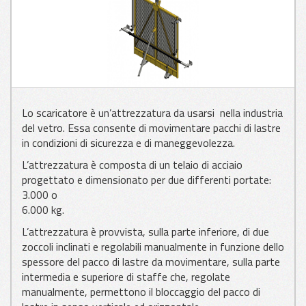
APPLICAZIONI
PER VETRO
APPLICAZIONI
Lo scaricatore è un’attrezzatura da usarsi nella industria
PER LAMIERA
del vetro. Essa consente di movimentare pacchi di lastre
in condizioni di sicurezza e di maneggevolezza.
L’attrezzatura è composta di un telaio di acciaio
APPLICAZIONI
progettato e dimensionato per due differenti portate:
PER LEGNO
3.000 o
6.000 kg.
L’attrezzatura è provvista, sulla parte inferiore, di due
zoccoli inclinati e regolabili manualmente in funzione dello
spessore del pacco di lastre da movimentare, sulla parte
intermedia e superiore di staffe che, regolate
manualmente, permettono il bloccaggio del pacco di