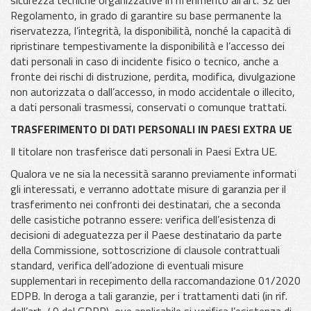
Regolamento, in grado di garantire su base permanente la
riservatezza, l’integrità, la disponibilità, nonché la capacità di
ripristinare tempestivamente la disponibilità e l’accesso dei
dati personali in caso di incidente fisico o tecnico, anche a
fronte dei rischi di distruzione, perdita, modifica, divulgazione
non autorizzata o dall’accesso, in modo accidentale o illecito,
a dati personali trasmessi, conservati o comunque trattati.
TRASFERIMENTO DI DATI PERSONALI IN PAESI EXTRA UE
Il titolare non trasferisce dati personali in Paesi Extra UE.
Qualora ve ne sia la necessità saranno previamente informati
gli interessati, e verranno adottate misure di garanzia per il
trasferimento nei confronti dei destinatari, che a seconda
delle casistiche potranno essere: verifica dell’esistenza di
decisioni di adeguatezza per il Paese destinatario da parte
della Commissione, sottoscrizione di clausole contrattuali
standard, verifica dell’adozione di eventuali misure
supplementari in recepimento della raccomandazione 01/2020
EDPB. In deroga a tali garanzie, per i trattamenti dati (in rif.
dell’art. 49 del GDPR), ove applicabile si verifica l’esistenza di