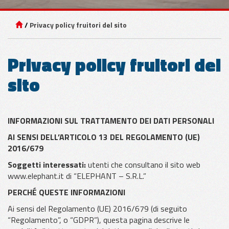
Privacy policy fruitori del sito
APPLICAZIONI
PER VETRO
Privacy policy fruitori del
sito
APPLICAZIONI
PER LAMIERA
INFORMAZIONI SUL TRATTAMENTO DEI DATI PERSONALI
APPLICAZIONI
AI SENSI DELL’ARTICOLO 13 DEL REGOLAMENTO (UE)
PER LEGNO
2016/679
Soggetti interessati:
utenti che consultano il sito web
www.elephant.it di “ELEPHANT – S.R.L.”
PERCHÉ QUESTE INFORMAZIONI
Ai sensi del Regolamento (UE) 2016/679 (di seguito
“Regolamento”, o “GDPR”), questa pagina descrive le