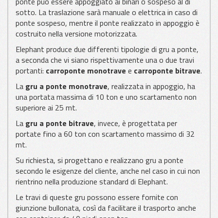
ponte può essere appoggiato ai binari o sospeso al di
sotto. La traslazione sarà manuale o elettrica in caso di
ponte sospeso, mentre il ponte realizzato in appoggio è
costruito nella versione motorizzata.
Elephant produce due differenti tipologie di gru a ponte,
a seconda che vi siano rispettivamente una o due travi
portanti:
carroponte monotrave
e
carroponte bitrave
.
La
gru a ponte monotrave
, realizzata in appoggio, ha
una portata massima di 10 ton e uno scartamento non
superiore ai 25 mt.
La
gru a ponte bitrave
, invece, è progettata per
portate fino a 60 ton con scartamento massimo di 32
mt.
Su richiesta, si progettano e realizzano gru a ponte
secondo le esigenze del cliente, anche nel caso in cui non
rientrino nella produzione standard di Elephant.
Le travi di queste gru possono essere fornite con
giunzione bullonata, così da facilitare il trasporto anche