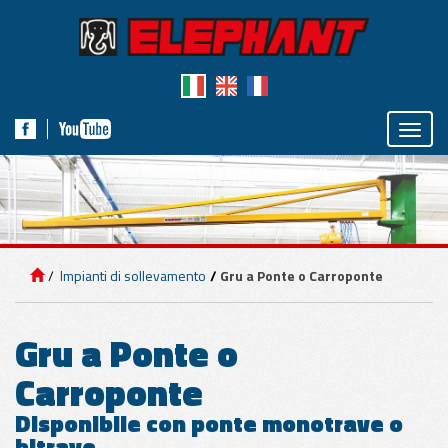
Toggle
naviga
IMPIANTI DI
SOLLEVAMENTO
Impianti di sollevamento
Gru a Ponte o Carroponte
APPLICAZIONI
PER PANNELLI
Gru a Ponte o
Carroponte
APPLICAZIONI
PER MARMO E
Disponibile con ponte monotrave o
CEMENTO
bitrave