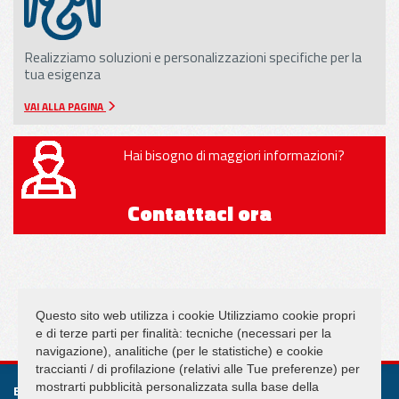
Realizziamo soluzioni e personalizzazioni specifiche per la
tua esigenza
VAI ALLA PAGINA
Hai bisogno di maggiori informazioni?
Contattaci ora
SEGUICI SU
Questo sito web utilizza i cookie Utilizziamo cookie propri
e di terze parti per finalità: tecniche (necessari per la
navigazione), analitiche (per le statistiche) e cookie
traccianti / di profilazione (relativi alle Tue preferenze) per
mostrarti pubblicità personalizzata sulla base della
ELEPHANT S.R.L.