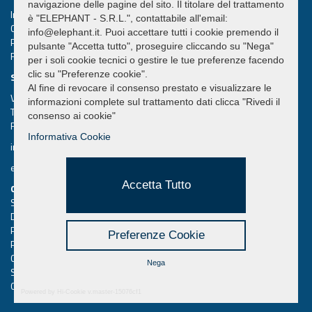
navigazione delle pagine del sito. Il titolare del trattamento
Impianti di sollevamento e movimentazione Gru Ventose
è "ELEPHANT - S.R.L.", contattabile all'email:
Cap. Soc. int. versato € 50.000,00
info@elephant.it. Puoi accettare tutti i cookie premendo il
Partita IVA 02013590407
pulsante "Accetta tutto", proseguire cliccando su "Nega"
R.e.a. Rimini n. 233980
per i soli cookie tecnici o gestire le tue preferenze facendo
clic su "Preferenze cookie".
SEDE LEGALE
Al fine di revocare il consenso prestato e visualizzare le
Via Piane, 25/A – 47853 Coriano – Rimini (RN) – Italy
informazioni complete sul trattamento dati clicca "Rivedi il
Tel.
+39 0541 657285
consenso ai cookie"
Fax +39 0541 657605
Informativa Cookie
info@elephant.it
elephant@legalmail.it
Accetta Tutto
QUICK MENU
Sollevatori a Ventosa
Download Cataloghi
Privacy utenti del sito
Preferenze Cookie
Privacy navigatori
Cookie Policy
Nega
Sitemap
Credits Hi-Net
Powered by Hi-Cookie v.master-15076cf1