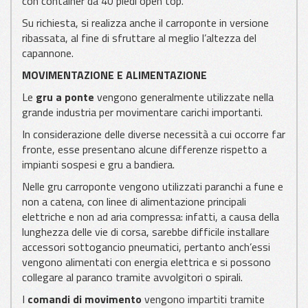
con container da 40 piedi open top.
Su richiesta, si realizza anche il carroponte in versione
ribassata, al fine di sfruttare al meglio l’altezza del
capannone.
MOVIMENTAZIONE E ALIMENTAZIONE
Le
gru a ponte
vengono generalmente utilizzate nella
grande industria per movimentare carichi importanti.
In considerazione delle diverse necessità a cui occorre far
fronte, esse presentano alcune differenze rispetto a
impianti sospesi e gru a bandiera.
Nelle gru carroponte vengono utilizzati paranchi a fune e
non a catena, con linee di alimentazione principali
elettriche e non ad aria compressa: infatti, a causa della
lunghezza delle vie di corsa, sarebbe difficile installare
accessori sottogancio pneumatici, pertanto anch’essi
vengono alimentati con energia elettrica e si possono
collegare al paranco tramite avvolgitori o spirali.
I
comandi di movimento
vengono impartiti tramite