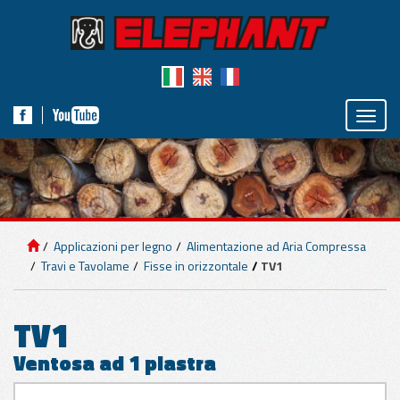
Toggle
naviga
IMPIANTI DI
SOLLEVAMENTO
Applicazioni per legno
Alimentazione ad Aria Compressa
APPLICAZIONI
Travi e Tavolame
Fisse in orizzontale
TV1
PER PANNELLI
TV1
APPLICAZIONI
Ventosa ad 1 piastra
PER MARMO E
CEMENTO