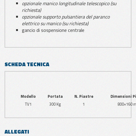
opzionale manico longitudinale telescopico (su
richiesta)
opzionale supporto pulsantiera del paranco
elettrico su manico (su richiesta)
gancio di sospensione centrale
SCHEDA TECNICA
Modello
Portata
N. Piastre
Dimensioni P
TV1
300 Kg
1
800×160 
ALLEGATI