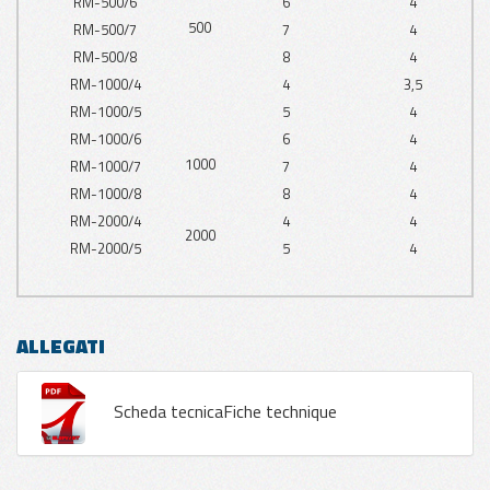
RM-500/6
6
4
500
RM-500/7
7
4
RM-500/8
8
4
RM-1000/4
4
3,5
RM-1000/5
5
4
RM-1000/6
6
4
1000
RM-1000/7
7
4
RM-1000/8
8
4
RM-2000/4
4
4
2000
RM-2000/5
5
4
ALLEGATI
Scheda tecnicaFiche technique