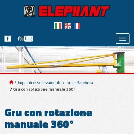
Toggle
naviga
IMPIANTI DI
SOLLEVAMENTO
Impianti di sollevamento
Gru a Bandiera
Gru con rotazione manuale 360°
APPLICAZIONI
PER PANNELLI
Gru con rotazione
APPLICAZIONI
manuale 360°
PER MARMO E
CEMENTO