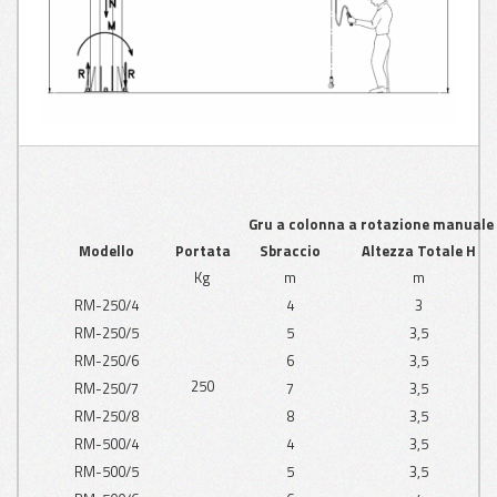
Gru a colonna a rotazione manuale
Modello
Portata
Sbraccio
Altezza Totale H
Kg
m
m
RM-250/4
4
3
RM-250/5
5
3,5
RM-250/6
6
3,5
250
RM-250/7
7
3,5
RM-250/8
8
3,5
RM-500/4
4
3,5
RM-500/5
5
3,5