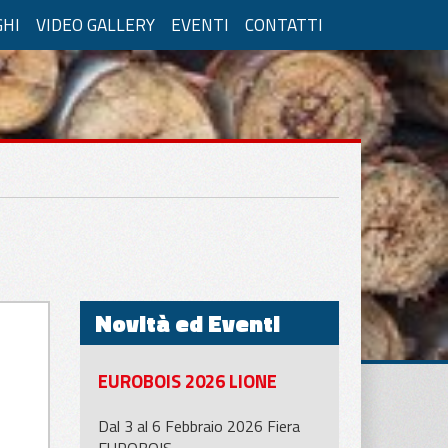
GHI
VIDEO GALLERY
EVENTI
CONTATTI
e
Travi e Tavolame
Fisse in orizzontale
Fisse in orizzontale
Novità ed Eventi
Movimenti manuali
Movimenti pneumatici
EUROBOIS 2026 LIONE
Dal 3 al 6 Febbraio 2026 Fiera