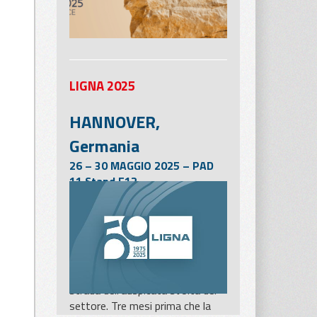
LIGNA 2025
HANNOVER,
Germania
26 – 30 MAGGIO 2025 – PAD
11 Stand E12
La LIGNA di Hannover, che si
terrà dal 26 al 30 maggio 2025,
sarà una delle pietre miliari più
importanti per l’industria della
lavorazione e della
trasformazione del legno, sulla
strada dell’auspicata svolta del
settore. Tre mesi prima che la