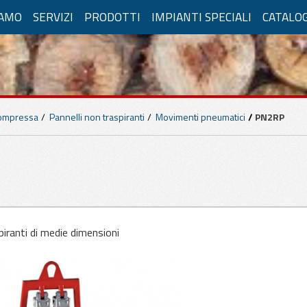
IAMO
SERVIZI
PRODOTTI
IMPIANTI SPECIALI
CATALO
LICAZIONI PER LEGNO
ntazione ad Aria Compressa
Compressa
Pannelli non traspiranti
Movimenti pneumatici
PN2RP
i non traspiranti
Pannelli Traspiranti
Port
in orizzontale
Fisse in Orizzontale
enti manuali
Movimenti Manuali
iranti di medie dimensioni
enti pneumatici
Movimenti pneumatici
azione Elettrica
raspiranti
Pannelli non traspiranti