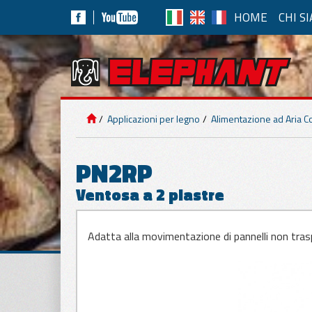
HOME
CHI S
APP
IMPIANTI DI
SOLLEVAMENTO
Alime
Applicazioni per legno
Alimentazione ad Aria 
Pannell
APPLICAZIONI
PER PANNELLI
PN2RP
Ventosa a 2 piastre
APPLICAZIONI
PER MARMO E
Fisse 
CEMENTO
Movim
Adatta alla movimentazione di pannelli non trasp
Movim
APPLICAZIONI
Aliment
PER VETRO
Pannelli t