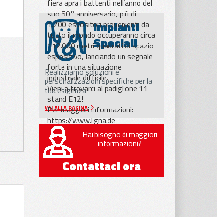
fiera apra i battenti nell’anno del
suo 50° anniversario, più di
Impianti
1.200 espositori provenienti da
tutto il mondo occuperanno circa
Speciali
112.000 metri quadrati di spazio
espositivo, lanciando un segnale
forte in una situazione
Realizziamo soluzioni e
industriale difficile.
personalizzazioni specifiche per la
Vieni a trovarci al padiglione 11
tua esigenza
stand E12!
Per maggiori informazioni:
VAI ALLA PAGINA
https://www.ligna.de
Hai bisogno di maggiori
informazioni?
Contattaci ora