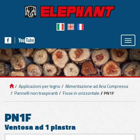
Toggle
naviga
IMPIANTI DI
SOLLEVAMENTO
Applicazioni per legno
Alimentazione ad Aria Compressa
APPLICAZIONI
Pannelli non traspiranti
Fisse in orizzontale
PN1F
PER PANNELLI
PN1F
APPLICAZIONI
Ventosa ad 1 piastra
PER MARMO E
CEMENTO