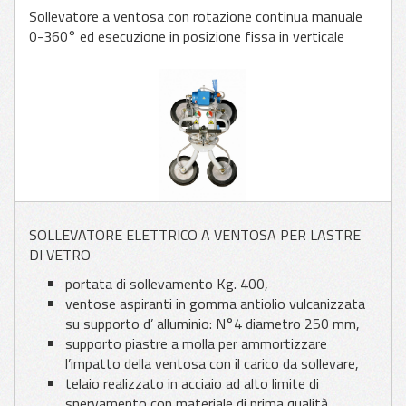
Sollevatore a ventosa con rotazione continua manuale
0-360° ed esecuzione in posizione fissa in verticale
APPLICAZIONI
PER VETRO
APPLICAZIONI
PER LAMIERA
APPLICAZIONI
SOLLEVATORE ELETTRICO A VENTOSA PER LASTRE
PER LEGNO
DI VETRO
portata di sollevamento Kg. 400,
ventose aspiranti in gomma antiolio vulcanizzata
su supporto d’ alluminio: N°4 diametro 250 mm,
supporto piastre a molla per ammortizzare
l’impatto della ventosa con il carico da sollevare,
telaio realizzato in acciaio ad alto limite di
snervamento con materiale di prima qualità,