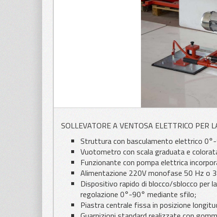
APPLICAZIONI
Pinze
PER LAMIERA
Pinza pe
APPLICAZIONI
PER LEGNO
Ricamb
SOLLEVATORE A VENTOSA ELETTRICO PER 
Parti di r
Struttura con basculamento elettrico 0°-
Vuotometro con scala graduata e colorata 
Funzionante con pompa elettrica incorpora
Alimentazione 220V monofase 50 Hz o 380
Dispositivo rapido di blocco/sblocco per l
regolazione 0°-90° mediante sfilo;
Piastra centrale fissa in posizione longitu
Guarnizioni standard realizzate con gomma