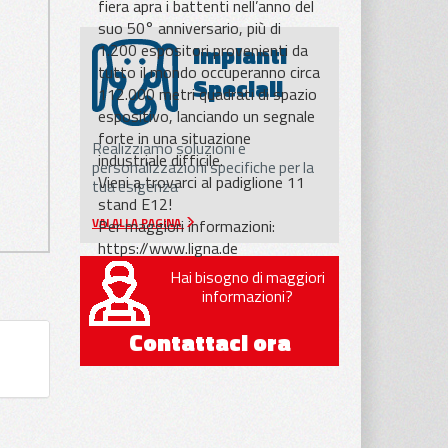
fiera apra i battenti nell’anno del
suo 50° anniversario, più di
Impianti
1.200 espositori provenienti da
tutto il mondo occuperanno circa
Speciali
112.000 metri quadrati di spazio
espositivo, lanciando un segnale
forte in una situazione
Realizziamo soluzioni e
industriale difficile.
personalizzazioni specifiche per la
Vieni a trovarci al padiglione 11
tua esigenza
stand E12!
Per maggiori informazioni:
VAI ALLA PAGINA
https://www.ligna.de
Hai bisogno di maggiori
informazioni?
Contattaci ora