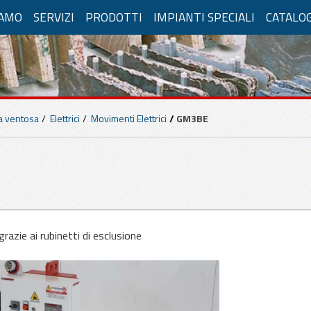
IAMO
SERVIZI
PRODOTTI
IMPIANTI SPECIALI
CATALO
PLICAZIONI PER MARMO E CEMENTO
vatori a ventosa
 a ventosa
Elettrici
Movimenti Elettrici
GM3BE
Compressa
Elettrici
Aut
enti manuali
Movimenti Manuali
enti pneumatici
Movimenti Elettrici
razie ai rubinetti di esclusione
blocchi
Pompa manuale
Solu