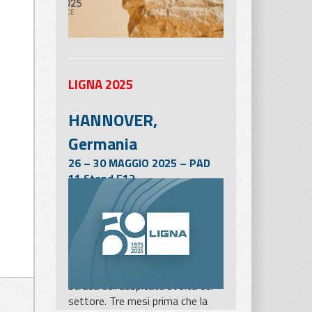
LIGNA 2025
HANNOVER,
Germania
26 – 30 MAGGIO 2025 – PAD
11 Stand E12
La LIGNA di Hannover, che si
terrà dal 26 al 30 maggio 2025,
sarà una delle pietre miliari più
importanti per l’industria della
lavorazione e della
trasformazione del legno, sulla
strada dell’auspicata svolta del
settore. Tre mesi prima che la