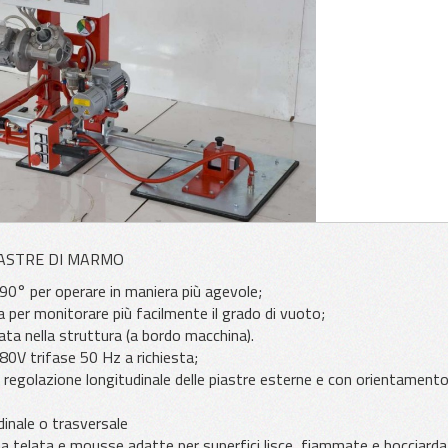
r marmo
Pinza a soffietto
Pinza
i
LASTRE DI MARMO
icambio
90° per operare in maniera più agevole;
per monitorare più facilmente il grado di vuoto;
ta nella struttura (a bordo macchina).
V trifase 50 Hz a richiesta;
a regolazione longitudinale delle piastre esterne e con orientament
dinale o trasversale
 telata e mousse adatte per superfici lisce, fiammate e bocciarda