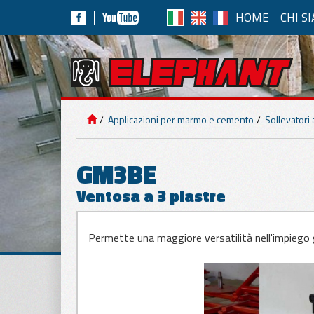
HOME
CHI S
AP
IMPIANTI DI
SOLLEVAMENTO
Solle
Applicazioni per marmo e cemento
Sollevatori
Ad Aria 
APPLICAZIONI
PER PANNELLI
GM3BE
Ventosa a 3 piastre
APPLICAZIONI
PER MARMO E
Movim
CEMENTO
Movim
Permette una maggiore versatilità nell'impiego g
Per taglia
APPLICAZIONI
PER VETRO