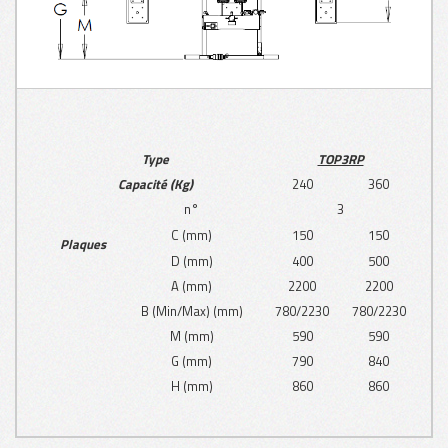
Type
TOP3RP
Capacité (Kg)
240
360
n°
3
C (mm)
150
150
Plaques
D (mm)
400
500
A (mm)
2200
2200
B (Min/Max) (mm)
780/2230
780/2230
M (mm)
590
590
G (mm)
790
840
H (mm)
860
860