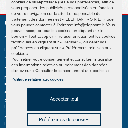
cookies de suivi/profilage (liés à vos préférences) afin de
vous proposer des publicités personnalisées en fonction
de votre navigation sur le site. Le responsable du
traitement des données est « ELEPHANT - S.R.L. », que
ÉLÉPHANT S.R.L.
vous pouvez contacter à l’adresse info@elephant.it. Vous
pouvez accepter tous les cookies en cliquant sur le
Systèmes de levage et de manutention Grues suspendues
bouton « Tout accepter », refuser uniquement les cookies
Cap. Soc. € 50.000,00
techniques en cliquant sur « Refuser », ou gérer vos
T.V.A. IT02013590407
préférences en cliquant sur « Préférences relatives aux
R.e.a. Rimini n. 233980
cookies ».
SIÈGE SOCIAL
Pour retirer votre consentement et consulter l’intégralité
des informations relatives au traitement des données,
Via Piane, 25/A – 47853 Coriano – Rimini (RN) – Italy
cliquez sur « Consulter le consentement aux cookies ».
Tel.
+39 0541 657285
Fax +39 0541 657605
Politique relative aux cookies
info@elephant.it
elephant@legalmail.it
Accepter tout
QUICK MENU
Palonnier à ventouse
Search the catalog
Confidentialité des utilisateurs du site web
Préférences de cookies
Politique de confidentialité pour les visiteurs du site web