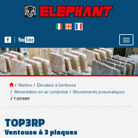
Toggle
naviga
ÉQUIPEMENT DE
LEVAGE
Marbre
Élévateur à Ventouse
Alimentation en air comprimé
Mouvements pneumatiques
PANNEAUX
TOP3RP
TOP3RP
MARBRE
Ventouse à 3 plaques