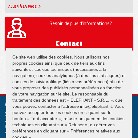
ALLER À LA PAGE
Besoin de plus d'informations?
Contact
Ce site web utilise des cookies. Nous utilisons nos
propres cookies ainsi que ceux de tiers aux fins
suivantes : cookies techniques (nécessaires à la
navigation), cookies analytiques (à des fins statistiques) et
SUIVEZ NOUS SUR
cookies de suivi/profilage (liés à vos préférences) afin de
vous proposer des publicités personnalisées en fonction
de votre navigation sur le site. Le responsable du
traitement des données est « ELEPHANT - S.R.L. », que
ÉLÉPHANT S.R.L.
vous pouvez contacter à l’adresse info@elephant.it. Vous
pouvez accepter tous les cookies en cliquant sur le
Systèmes de levage et de manutention Grues suspendues
bouton « Tout accepter », refuser uniquement les cookies
Cap. Soc. € 50.000,00
techniques en cliquant sur « Refuser », ou gérer vos
T.V.A. IT02013590407
préférences en cliquant sur « Préférences relatives aux
R.e.a. Rimini n. 233980
cookies ».