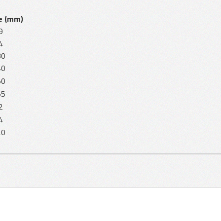
e (mm)
9
4
30
40
50
55
2
4
20