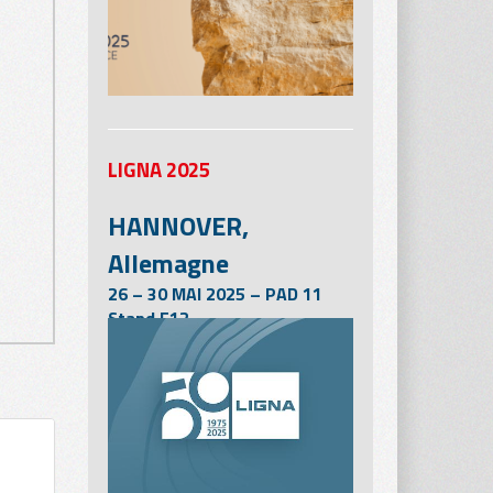
LIGNA 2025
HANNOVER,
Allemagne
26 – 30 MAI 2025 – PAD 11
Stand E12
Le salon LIGNA, qui se tiendra à
Hanovre du 26 au 30 mai 2025,
sera l’une des étapes les plus
importantes pour l’industrie du
travail et de la transformation
du bois, sur la voie du
redressement espéré de