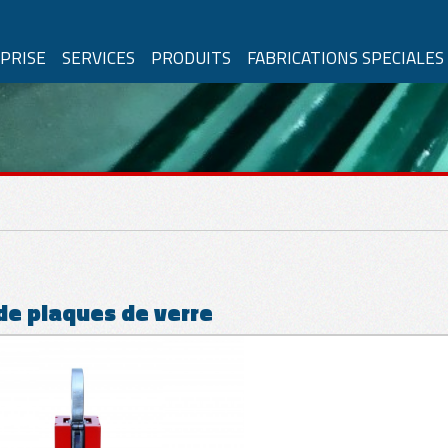
PRISE
SERVICES
PRODUITS
FABRICATIONS SPECIALES
TRAGE
er à Ventouse
ion an air
Avec alimentation électrique
Fixe
é
 de plaques de verre
Mouvements Manuels
Mouvements électriques
ements manuels
ements
matiques
es
Vitrages courbes