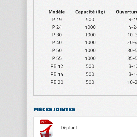
Modèle
Capacité (Kg)
Ouvertur
P 19
500
3-1
P 24
1000
4-2
P 30
1000
10-
P 40
1000
20-
P 50
1000
30-
P 55
1000
35-
PB 12
500
3-1
PB 14
500
3-1
PB 20
500
10-
PIÈCES JOINTES
Dépliant