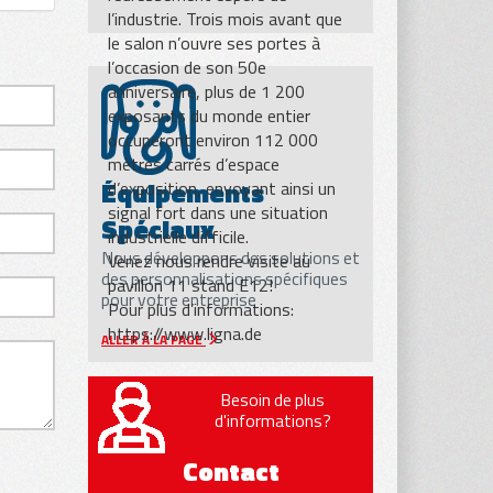
l’industrie. Trois mois avant que
le salon n’ouvre ses portes à
l’occasion de son 50e
anniversaire, plus de 1 200
exposants du monde entier
occuperont environ 112 000
mètres carrés d’espace
Équipements
d’exposition, envoyant ainsi un
signal fort dans une situation
Spéciaux
industrielle difficile.
Nous développons des solutions et
Venez nous rendre visite au
des personnalisations spécifiques
pavillon 11 stand E12!
pour votre entreprise
Pour plus d’informations:
https://www.ligna.de
ALLER À LA PAGE
Besoin de plus
d'informations?
Contact