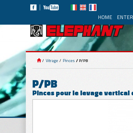
HOME
ENTER
VI
ÉQUIPEMENT DE
LEVAGE
Palonni
Vitrage
Pinces
P/PB
Alimentat
PANNEAUX
Comprim
P/PB
Pinces pour le levage vertical
MARBRE
Mouv
Mouv
pneu
VITRAGE
Autonom