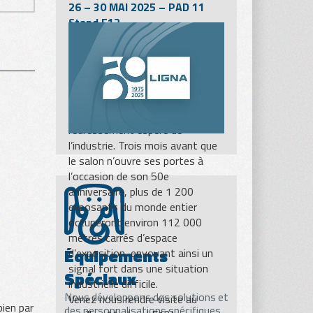
26 – 30 MAI 2025 – PAD 11
Stand E12
Le salon LIGNA, qui se tiendra à
Hanovre du 26 au 30 mai 2025,
sera l’une des étapes les plus
importantes pour l’industrie du
travail et de la transformation
du bois, sur la voie du
redressement espéré de
l’industrie. Trois mois avant que
le salon n’ouvre ses portes à
l’occasion de son 50e
anniversaire, plus de 1 200
exposants du monde entier
occuperont environ 112 000
mètres carrés d’espace
Équipements
d’exposition, envoyant ainsi un
signal fort dans une situation
Spéciaux
industrielle difficile.
Nous développons des solutions et
Venez nous rendre visite au
ien par
des personnalisations spécifiques