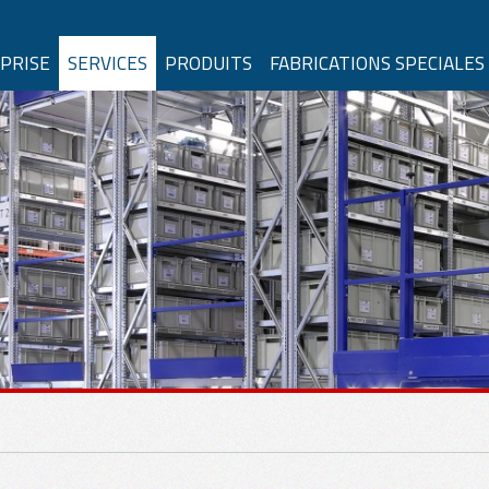
PRISE
SERVICES
PRODUITS
FABRICATIONS SPECIALES
PEMENT DE LEVAGE
Grue à Flèche
Palonniers de Levage
Grue à portique