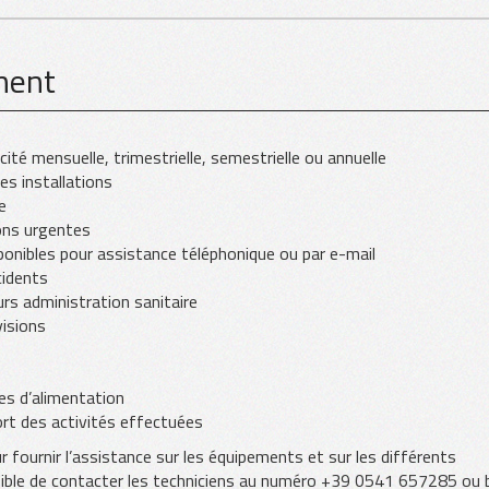
nent
cité mensuelle, trimestrielle, semestrielle ou annuelle
es installations
e
ons urgentes
sponibles pour assistance téléphonique ou par e-mail
cidents
urs administration sanitaire
visions
es d’alimentation
ort des activités effectuées
 fournir l’assistance sur les équipements et sur les différents
ible de contacter les techniciens au numéro +39 0541 657285 ou b