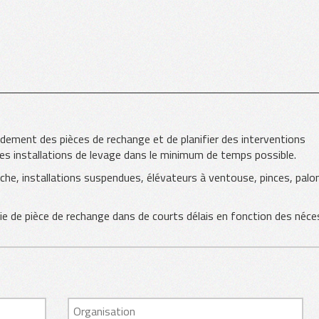
Structures poutres roulantes et ponts poses
Pont roulant
pidement des pièces de rechange et de planifier des interventions
Élévateur à dépression
des installations de levage dans le minimum de temps possible.
che, installations suspendues, élévateurs à ventouse, pinces, palon
Palans pour Grue
ie de pièce de rechange dans de courts délais en fonction des néce