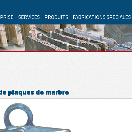
PRISE
SERVICES
PRODUITS
FABRICATIONS SPECIALES
RBRE
ur à Ventouse
ion en air
Avec alimentation électrique
Aut
é
 de plaques de marbre
Mouvements manuels
Mouvements électriques
ements manuels
ements
matiques
e-blocs
Pompe manuelle
Solu