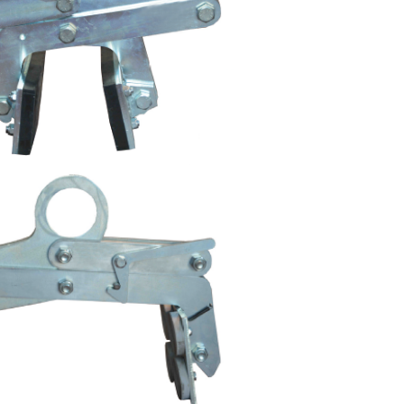
es
r marbre
Pince à soufflet
Pinc
 rechange