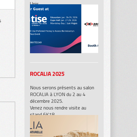
Unis,
vous pourrez découvrir nos
produits sur le stand 5601 de BB
s
Industries.
ROCALIA 2025
Nous serons présents au salon
ROCALIA à LYON du 2 au 4
décembre 2025.
Venez nous rendre visite au
stand 6K18.