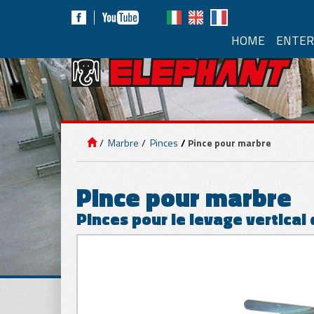
HOME
ENTER
MA
ÉQUIPEMENT DE
LEVAGE
Élévate
Marbre
Pinces
Pince pour marbre
Alimentat
PANNEAUX
comprim
Pince pour marbre
Pinces pour le levage vertical
MARBRE
Mouv
Mouv
pneu
VITRAGE
Pour coup