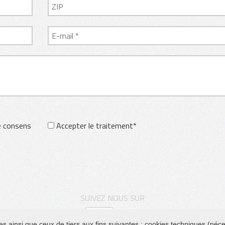
je consens
Accepter le traitement*
SUIVEZ NOUS SUR
es ainsi que ceux de tiers aux fins suivantes : cookies techniques (néce