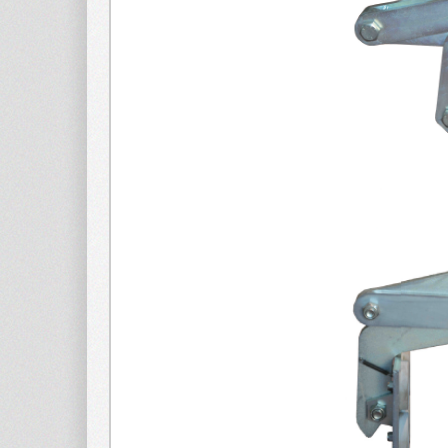
TÔLE
Pinc
Pince pou
BOIS
Parties
Pièces de