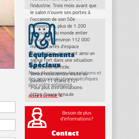
l’industrie. Trois mois avant que
le salon n’ouvre ses portes à
l’occasion de son 50e
anniversaire, plus de 1 200
exposants du monde entier
occuperont environ 112 000
mètres carrés d’espace
Équipements
d’exposition, envoyant ainsi un
signal fort dans une situation
Spéciaux
industrielle difficile.
Nous développons des solutions et
Venez nous rendre visite au
des personnalisations spécifiques
pavillon 11 stand E12!
pour votre entreprise
Pour plus d’informations:
https://www.ligna.de
ALLER À LA PAGE
Besoin de plus
d'informations?
Contact