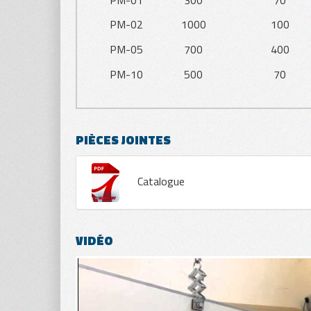
PM-01
300
70
PM-02
1000
100
PM-05
700
400
PM-10
500
70
PIÈCES JOINTES
Catalogue
VIDÉO