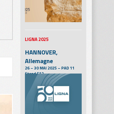
LIGNA 2025
HANNOVER,
Allemagne
26 – 30 MAI 2025 – PAD 11
Stand E12
Le salon LIGNA, qui se tiendra à
Hanovre du 26 au 30 mai 2025,
sera l’une des étapes les plus
importantes pour l’industrie du
travail et de la transformation
du bois, sur la voie du
redressement espéré de