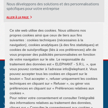
Nous développons des solutions et des personnalisations
spécifiques pour votre entreprise
ALLER À LA PAGE
Ce site web utilise des cookies. Nous utilisons nos
propres cookies ainsi que ceux de tiers aux fins
suivantes : cookies techniques (nécessaires à la
navigation), cookies analytiques (à des fins statistiques) et
SUIVEZ NOUS SUR
cookies de suivi/profilage (liés à vos préférences) afin de
vous proposer des publicités personnalisées en fonction
de votre navigation sur le site. Le responsable du
traitement des données est « ELEPHANT - S.R.L. », que
ÉLÉPHANT S.R.L.
vous pouvez contacter à l’adresse info@elephant.it. Vous
pouvez accepter tous les cookies en cliquant sur le
Systèmes de levage et de manutention Grues suspendues
bouton « Tout accepter », refuser uniquement les cookies
Cap. Soc. € 50.000,00
techniques en cliquant sur « Refuser », ou gérer vos
T.V.A. IT02013590407
préférences en cliquant sur « Préférences relatives aux
R.e.a. Rimini n. 233980
cookies ».
SIÈGE SOCIAL
Pour retirer votre consentement et consulter l’intégralité
des informations relatives au traitement des données,
Via Piane, 25/A – 47853 Coriano – Rimini (RN) – Italy
cliquez sur « Consulter le consentement aux cookies ».