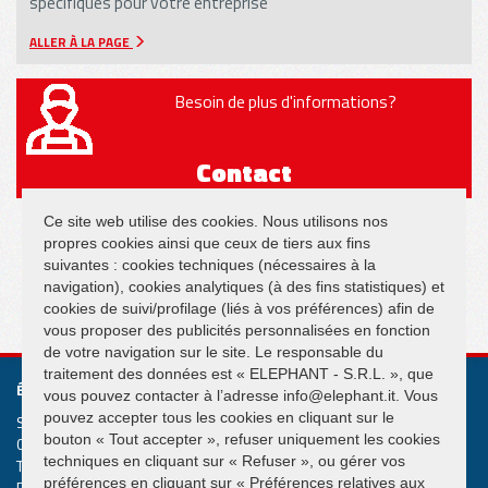
spécifiques pour votre entreprise
ALLER À LA PAGE
Besoin de plus d'informations?
Contact
Ce site web utilise des cookies. Nous utilisons nos
propres cookies ainsi que ceux de tiers aux fins
suivantes : cookies techniques (nécessaires à la
navigation), cookies analytiques (à des fins statistiques) et
SUIVEZ NOUS SUR
cookies de suivi/profilage (liés à vos préférences) afin de
vous proposer des publicités personnalisées en fonction
de votre navigation sur le site. Le responsable du
traitement des données est « ELEPHANT - S.R.L. », que
ÉLÉPHANT S.R.L.
vous pouvez contacter à l’adresse info@elephant.it. Vous
pouvez accepter tous les cookies en cliquant sur le
Systèmes de levage et de manutention Grues suspendues
bouton « Tout accepter », refuser uniquement les cookies
Cap. Soc. € 50.000,00
techniques en cliquant sur « Refuser », ou gérer vos
T.V.A. IT02013590407
préférences en cliquant sur « Préférences relatives aux
R.e.a. Rimini n. 233980