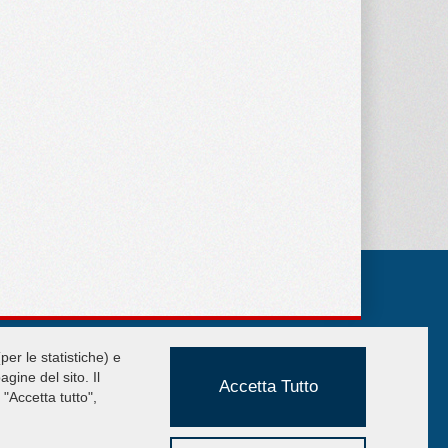
UICK MENU
per le statistiche) e
llevatori a Ventosa
gine del sito. Il
Accetta Tutto
wnload Cataloghi
"Accetta tutto",
ivacy utenti del sito
ivacy navigatori