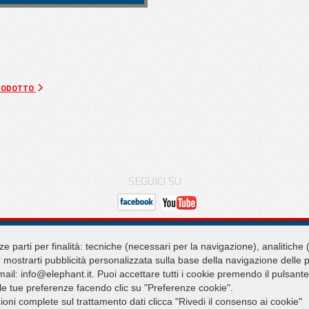
tore
e per lastre
PRODOTTO
e
SEGUICI SU
PVL
SEDE LEGALE
Q
ze parti per finalità: tecniche (necessari per la navigazione), analitiche (
So
Via Piane, 25/A – 47853 Coriano – Rimini (RN) – Italy
er mostrarti pubblicità personalizzata sulla base della navigazione delle pa
Do
Tel.
+39 0541 657285
ail: info@elephant.it. Puoi accettare tutti i cookie premendo il pulsante 
Pr
Fax +39 0541 657605
 le tue preferenze facendo clic su "Preferenze cookie".
Pr
ioni complete sul trattamento dati clicca "Rivedi il consenso ai cookie"