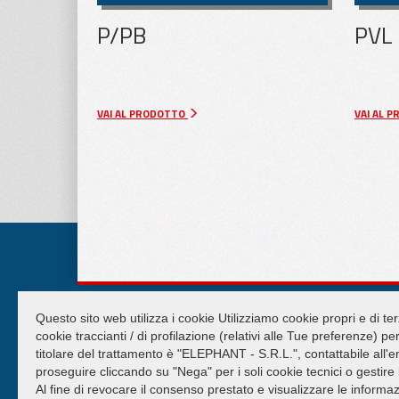
P/PB
PVL
APPLICAZIONI
Scarica
PER LAMIERA
Scaricator
VAI AL PRODOTTO
VAI AL 
APPLICAZIONI
PER LEGNO
Pinz
P/PB
ELEPHANT S.R.L.
Questo sito web utilizza i cookie Utilizziamo cookie propri e di ter
Impianti di sollevamento e movimentazione Gru Ventose
cookie traccianti / di profilazione (relativi alle Tue preferenze) p
Cap. Soc. int. versato € 50.000,00
titolare del trattamento è "ELEPHANT - S.R.L.", contattabile all'em
Partita IVA 02013590407
proseguire cliccando su "Nega" per i soli cookie tecnici o gestire
R.e.a. Rimini n. 233980
Al fine di revocare il consenso prestato e visualizzare le informaz