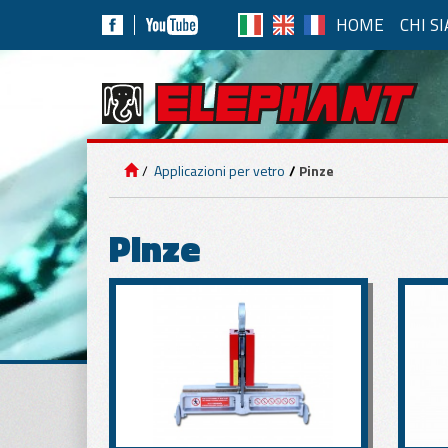
HOME
CHI S
APP
IMPIANTI DI
SOLLEVAMENTO
Solleva
Applicazioni per vetro
Pinze
Ad Aria 
APPLICAZIONI
PER PANNELLI
Pinze
APPLICAZIONI
PER MARMO E
Movim
CEMENTO
Movim
Autonom
APPLICAZIONI
PER VETRO