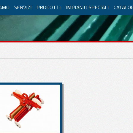
IAMO
SERVIZI
PRODOTTI
IMPIANTI SPECIALI
CATALO
LICAZIONI PER VETRO
tore a Ventosa
Compressa
Alimentazione Elettrica
Fisse
enti Manuali
Movimenti Manuali
enti pneumatici
Movimenti Elettrici
e
Vetri curvi