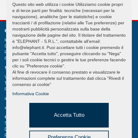
SEGUICI SU
Questo sito web utilizza i cookie Utilizziamo cookie propri
e di terze parti per finalità: tecniche (necessari per la
navigazione), analitiche (per le statistiche) e cookie
traccianti / di profilazione (relativi alle Tue preferenze) per
mostrarti pubblicità personalizzata sulla base della
ELEPHANT S.R.L.
navigazione delle pagine del sito. Il titolare del trattamento
Impianti di sollevamento e movimentazione Gru Ventose
è "ELEPHANT - S.R.L.", contattabile all'email:
Cap. Soc. int. versato € 50.000,00
info@elephant.it. Puoi accettare tutti i cookie premendo il
Partita IVA 02013590407
pulsante "Accetta tutto", proseguire cliccando su "Nega"
R.e.a. Rimini n. 233980
per i soli cookie tecnici o gestire le tue preferenze facendo
clic su "Preferenze cookie".
SEDE LEGALE
Al fine di revocare il consenso prestato e visualizzare le
Via Piane, 25/A – 47853 Coriano – Rimini (RN) – Italy
informazioni complete sul trattamento dati clicca "Rivedi il
Tel.
+39 0541 657285
consenso ai cookie"
Fax +39 0541 657605
Informativa Cookie
info@elephant.it
elephant@legalmail.it
Accetta Tutto
QUICK MENU
Sollevatori a Ventosa
Download Cataloghi
Privacy utenti del sito
Preferenze Cookie