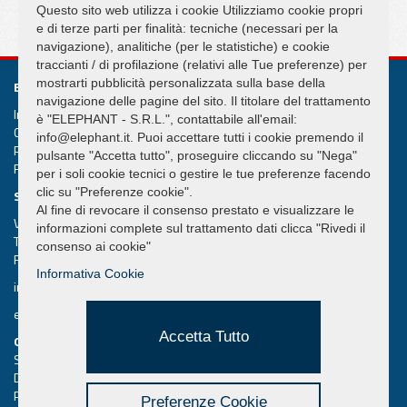
SEGUICI SU
Questo sito web utilizza i cookie Utilizziamo cookie propri
e di terze parti per finalità: tecniche (necessari per la
navigazione), analitiche (per le statistiche) e cookie
traccianti / di profilazione (relativi alle Tue preferenze) per
mostrarti pubblicità personalizzata sulla base della
ELEPHANT S.R.L.
navigazione delle pagine del sito. Il titolare del trattamento
Impianti di sollevamento e movimentazione Gru Ventose
è "ELEPHANT - S.R.L.", contattabile all'email:
Cap. Soc. int. versato € 50.000,00
info@elephant.it. Puoi accettare tutti i cookie premendo il
Partita IVA 02013590407
pulsante "Accetta tutto", proseguire cliccando su "Nega"
R.e.a. Rimini n. 233980
per i soli cookie tecnici o gestire le tue preferenze facendo
clic su "Preferenze cookie".
SEDE LEGALE
Al fine di revocare il consenso prestato e visualizzare le
Via Piane, 25/A – 47853 Coriano – Rimini (RN) – Italy
informazioni complete sul trattamento dati clicca "Rivedi il
Tel.
+39 0541 657285
consenso ai cookie"
Fax +39 0541 657605
Informativa Cookie
info@elephant.it
elephant@legalmail.it
Accetta Tutto
QUICK MENU
Sollevatori a Ventosa
Download Cataloghi
Privacy utenti del sito
Preferenze Cookie