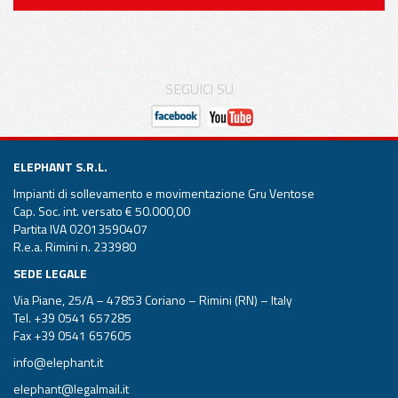
SEGUICI SU
ELEPHANT S.R.L.
Impianti di sollevamento e movimentazione Gru Ventose
Cap. Soc. int. versato € 50.000,00
Partita IVA 02013590407
R.e.a. Rimini n. 233980
SEDE LEGALE
Via Piane, 25/A – 47853 Coriano – Rimini (RN) – Italy
Tel.
+39 0541 657285
Fax +39 0541 657605
info@elephant.it
elephant@legalmail.it