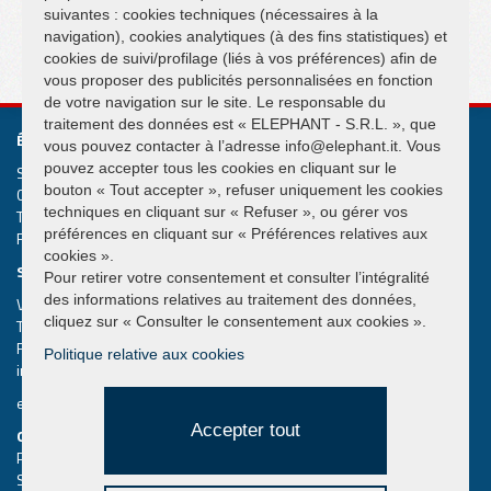
suivantes : cookies techniques (nécessaires à la
navigation), cookies analytiques (à des fins statistiques) et
SUIVEZ NOUS SUR
cookies de suivi/profilage (liés à vos préférences) afin de
vous proposer des publicités personnalisées en fonction
de votre navigation sur le site. Le responsable du
traitement des données est « ELEPHANT - S.R.L. », que
ÉLÉPHANT S.R.L.
vous pouvez contacter à l’adresse info@elephant.it. Vous
pouvez accepter tous les cookies en cliquant sur le
Systèmes de levage et de manutention Grues suspendues
bouton « Tout accepter », refuser uniquement les cookies
Cap. Soc. € 50.000,00
techniques en cliquant sur « Refuser », ou gérer vos
T.V.A. IT02013590407
préférences en cliquant sur « Préférences relatives aux
R.e.a. Rimini n. 233980
cookies ».
SIÈGE SOCIAL
Pour retirer votre consentement et consulter l’intégralité
des informations relatives au traitement des données,
Via Piane, 25/A – 47853 Coriano – Rimini (RN) – Italy
cliquez sur « Consulter le consentement aux cookies ».
Tel.
+39 0541 657285
Fax +39 0541 657605
Politique relative aux cookies
info@elephant.it
elephant@legalmail.it
Accepter tout
QUICK MENU
Palonnier à ventouse
Search the catalog